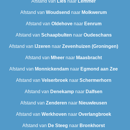
Afstand van
Lies
naar
Lemmer
Afstand van
Woudsend
naar
Molkwerum
Afstand van
Oldehove
naar
Eenrum
Afstand van
Schaapbulten
naar
Oudeschans
Afstand van
IJzeren
naar
Zevenhuizen (Groningen)
Afstand van
Mheer
naar
Maasbracht
Afstand van
Monnickendam
naar
Egmond aan Zee
Afstand van
Velserbroek
naar
Schermerhorn
Afstand van
Denekamp
naar
Dalfsen
Afstand van
Zenderen
naar
Nieuwleusen
Afstand van
Werkhoven
naar
Overlangbroek
Afstand van
De Steeg
naar
Bronkhorst