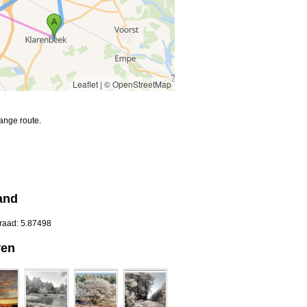
Leaflet
|
© OpenStreetMap
ange route.
and
graad: 5.87498
ren