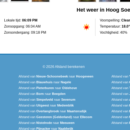
Het weer in Hoog So
Lokale tijd:
06:09 PM
Voorspelling:
Clea
Zonsopgang: 06:04 AM
Temperatuur:
18.0°
Zonsondergang: 09:18 PM
Vochtigheid: 40%
© 2026
Afstand berekenen
Afstand van
Nieuw-Schoonebeek
naar
Hoogeveen
Afstand van
Afstand van
Blauwhuis
naar
Nagele
Afstand van
Afstand van
Pieterburen
naar
Oldehove
Afstand van
Afstand van
Born
naar
Beegden
Afstand van
Afstand van
Simpelveld
naar
Sevenum
Afstand van
Afstand van
Uitgeest
naar
Medemblik
Afstand van
Afstand van
Overlangbroek
naar
Maartensdijk
Afstand van
Afstand van
Geesteren (Gelderland)
naar
Ellecom
Afstand van
Afstand van
Nistelrode
naar
Meeuwen
Afstand van
Afstand van
Pijnacker
naar
Naaldwijk