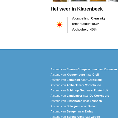
Het weer in Klarenbeek
Voorspelling:
Clear sky
Temperatuur:
18.0°
Vochtigheid: 40%
Afstand van
Emmer-Compascuum
naar
Drouwen
Afstand van
Kraggenburg
naar
Creil
Afstand van
Lettelbert
naar
Grijpskerk
Afstand van
Aalbeek
naar
Vriescheloo
Afstand van
Schin op Geul
naar
Posterholt
Afstand van
Landsmeer
naar
De Cocksdorp
Afstand van
Linschoten
naar
Leusden
Afstand van
Delwijnen
naar
Brakel
Afstand van
Beugen
naar
Zwiep
Afstand van
Barendrecht‎
naar
Zegge