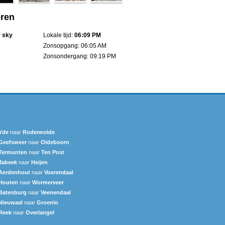
eren
r sky
Lokale tijd:
06:09 PM
Zonsopgang: 06:05 AM
Zonsondergang: 09:19 PM
Yde
naar
Roderwolde
Geefsweer
naar
Oldeboorn
Termunten
naar
Ten Post
Jabeek
naar
Heijen
Aerdenhout
naar
Voerendaal
Houten
naar
Wormerveer
Batenburg
naar
Veenendaal
Nieuwaal
naar
Groenlo
Reek
naar
Overlangel