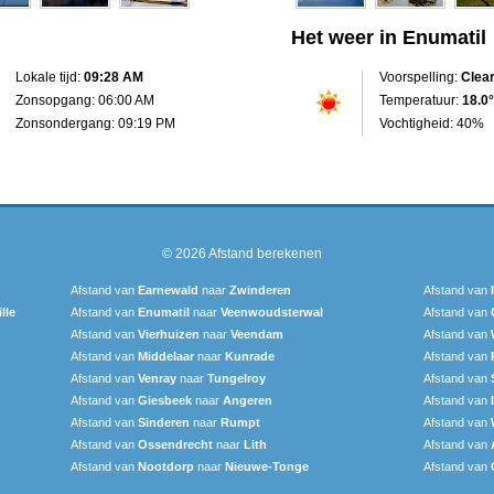
Het weer in Enumatil
Lokale tijd:
09:28 AM
Voorspelling:
Clea
Zonsopgang: 06:00 AM
Temperatuur:
18.0°
Zonsondergang: 09:19 PM
Vochtigheid: 40%
© 2026
Afstand berekenen
Afstand van
Earnewald
naar
Zwinderen
Afstand van
lle
Afstand van
Enumatil
naar
Veenwoudsterwal
Afstand van
Afstand van
Vierhuizen
naar
Veendam
Afstand van
Afstand van
Middelaar
naar
Kunrade
Afstand van
Afstand van
Venray
naar
Tungelroy
Afstand van
Afstand van
Giesbeek
naar
Angeren
Afstand van
Afstand van
Sinderen
naar
Rumpt
Afstand van
Afstand van
Ossendrecht
naar
Lith
Afstand van
Afstand van
Nootdorp
naar
Nieuwe-Tonge
Afstand van