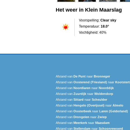
Het weer in Klein Maarslag
Voorspelling:
Clear sky
Temperatuur:
18.0°
Vochtigheid: 40%
Afstand van
De Punt
naar
Bronneger
Afstand van
Oosterend (Friesland)
naar
Kootsterti
Afstand van
Noordlaren
naar
Noorddijk
Afstand van
Zuurdijk
naar
Woldendorp
Afstand van
Sittard
naar
Scheulder
Afstand van
Hengelo (Overijssel)
naar
Almelo
Afstand van
Oosterbeek
naar
Laren (Gelderland)
Afstand van
Drongelen
naar
Zwiep
Afstand van
Meerkerk
naar
Maasdam
Afstand van
Stellendam
naar
Schoonrewoerd