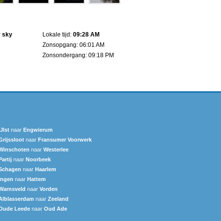
r sky
Lokale tijd:
09:28 AM
Zonsopgang: 06:01 AM
Zonsondergang: 09:18 PM
IJlst
naar
Engwierum
Grijssloot
naar
Fransumer Voorwerk
Winschoten
naar
Westerlee
Partij
naar
Noorbeek
Schagen
naar
Haarlem
Ingen
naar
Hattem
Warnsveld
naar
Vorden
Alblasserdam
naar
Zeeland
Oude Leede
naar
Oud Ade