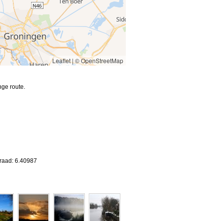
Leaflet
|
© OpenStreetMap
ge route.
graad: 6.40987