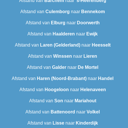
Afstand van
Barchem
naar
's-Heerenberg
Afstand van
Culemborg
naar
Bennekom
Afstand van
Elburg
naar
Doorwerth
Afstand van
Haalderen
naar
Ewijk
Afstand van
Laren (Gelderland)
naar
Heesselt
Afstand van
Winssen
naar
Lieren
Afstand van
Galder
naar
De Mortel
Afstand van
Haren (Noord-Brabant)
naar
Handel
Afstand van
Hoogeloon
naar
Helenaveen
Afstand van
Son
naar
Mariahout
Afstand van
Battenoord
naar
Volkel
Afstand van
Lisse
naar
Kinderdijk