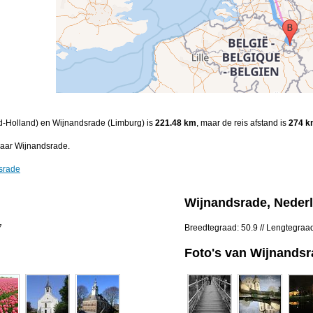
rd-Holland) en Wijnandsrade (Limburg) is
221.48 km
, maar de reis afstand is
274 k
naar Wijnandsrade.
srade
Wijnandsrade, Neder
7
Breedtegraad: 50.9 // Lengtegraa
Foto's van Wijnands