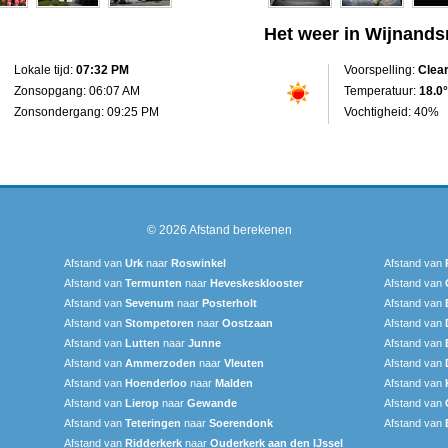
Het weer in Wijnands
Lokale tijd:
07:32 PM
Voorspelling:
Clea
Zonsopgang: 06:07 AM
Temperatuur:
18.0°
Zonsondergang: 09:25 PM
Vochtigheid: 40%
© 2026
Afstand berekenen
Afstand van
Urk
naar
Roswinkel
Afstand van
Afstand van
Termunten
naar
Heveskesklooster‎
Afstand van
Afstand van
Sevenum
naar
Posterholt
Afstand van
Afstand van
Stompetoren
naar
Oostzaan
Afstand van
Afstand van
Lutten
naar
Junne
Afstand van
Afstand van
Ammerzoden
naar
Vleuten
Afstand van
Afstand van
Hoenderloo
naar
Malden
Afstand van
Afstand van
Lierop
naar
Gewande
Afstand van
Afstand van
Teteringen
naar
Soerendonk
Afstand van
Afstand van
Ridderkerk
naar
Ouderkerk aan den IJssel