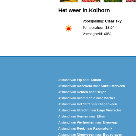
Het weer in Kolhorn
Voorspelling:
Clear sky
Temperatuur:
18.0°
Vochtigheid: 40%
Afstand van
Elp
naar
Annen
Afstand van
Dorkwerd
naar
Surhuisterveen
Afstand van
Helden
naar
Heijen
Afstand van
Krommenie
naar
Boekel
Afstand van
Het Stift
naar
Diepenveen
Afstand van
Utrecht
naar
Lage Vuursche
Afstand van
Hernen
naar
Etten
Afstand van
Vierhouten
naar
Nieuwaal
Afstand van
Reek
naar
Raamsdonk
Afstand van
Nieuwveen
naar
Bodegraven