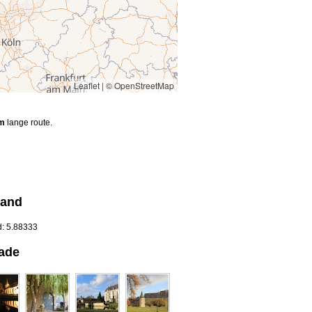
Leaflet
|
© OpenStreetMap
m
lange route.
land
d: 5.88333
rade