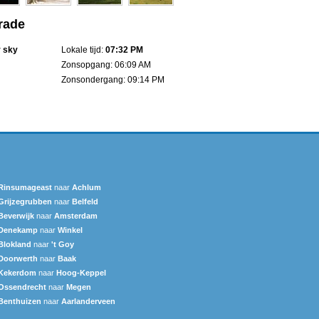
rade
r sky
Lokale tijd:
07:32 PM
Zonsopgang: 06:09 AM
Zonsondergang: 09:14 PM
Rinsumageast
naar
Achlum
Grijzegrubben
naar
Belfeld
Beverwijk
naar
Amsterdam
Denekamp
naar
Winkel
Blokland
naar
't Goy
Doorwerth
naar
Baak
Kekerdom
naar
Hoog-Keppel
Ossendrecht
naar
Megen
Benthuizen
naar
Aarlanderveen