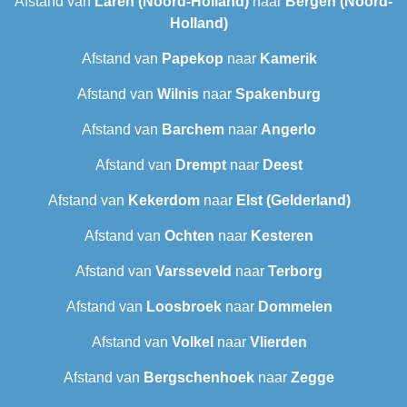
Afstand van
Laren (Noord-Holland)
naar
Bergen (Noord-
Holland)
Afstand van
Papekop
naar
Kamerik
Afstand van
Wilnis
naar
Spakenburg
Afstand van
Barchem
naar
Angerlo
Afstand van
Drempt
naar
Deest
Afstand van
Kekerdom
naar
Elst (Gelderland)
Afstand van
Ochten
naar
Kesteren
Afstand van
Varsseveld
naar
Terborg
Afstand van
Loosbroek
naar
Dommelen
Afstand van
Volkel
naar
Vlierden
Afstand van
Bergschenhoek
naar
Zegge