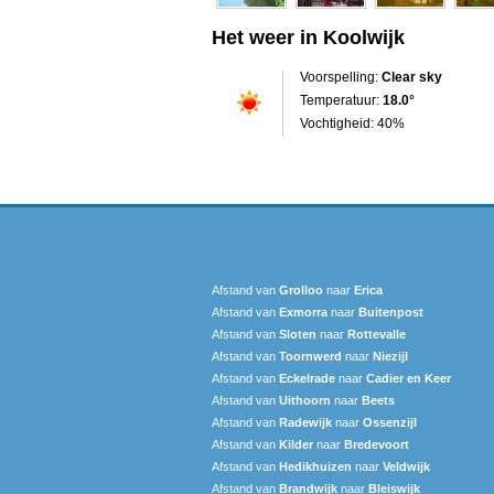
Het weer in Koolwijk
Voorspelling:
Clear sky
Temperatuur:
18.0°
Vochtigheid: 40%
Afstand van
Grolloo
naar
Erica
Afstand van
Exmorra
naar
Buitenpost
Afstand van
Sloten
naar
Rottevalle
Afstand van
Toornwerd
naar
Niezijl
Afstand van
Eckelrade
naar
Cadier en Keer
Afstand van
Uithoorn
naar
Beets
Afstand van
Radewijk
naar
Ossenzijl
Afstand van
Kilder
naar
Bredevoort
Afstand van
Hedikhuizen
naar
Veldwijk
Afstand van
Brandwijk
naar
Bleiswijk