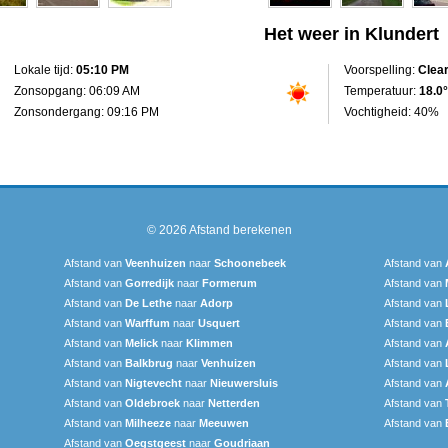
Het weer in Klundert
Lokale tijd:
05:10 PM
Voorspelling:
Clea
Zonsopgang: 06:09 AM
Temperatuur:
18.0°
Zonsondergang: 09:16 PM
Vochtigheid: 40%
© 2026
Afstand berekenen
Afstand van
Veenhuizen
naar
Schoonebeek
Afstand van
Afstand van
Gorredijk
naar
Formerum
Afstand van
Afstand van
De Lethe
naar
Adorp
Afstand van
Afstand van
Warffum
naar
Usquert
Afstand van
Afstand van
Melick
naar
Klimmen
Afstand van
Afstand van
Balkbrug
naar
Venhuizen
Afstand van
Afstand van
Nigtevecht
naar
Nieuwersluis
Afstand van
Afstand van
Oldebroek
naar
Netterden
Afstand van
Afstand van
Milheeze
naar
Meeuwen
Afstand van
Afstand van
Oegstgeest
naar
Goudriaan