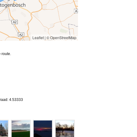
Leaflet
|
© OpenStreetMap
 route.
graad: 4.53333