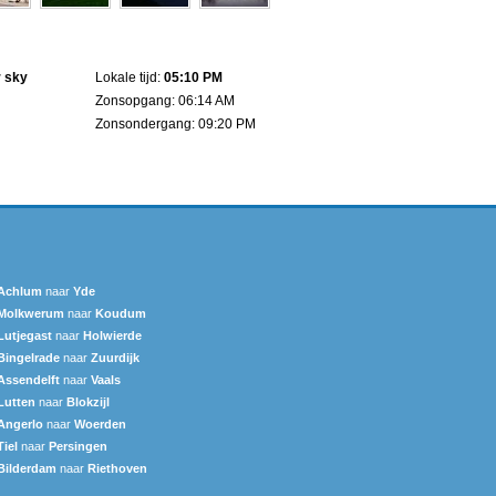
r sky
Lokale tijd:
05:10 PM
Zonsopgang: 06:14 AM
Zonsondergang: 09:20 PM
Achlum
naar
Yde
Molkwerum
naar
Koudum
Lutjegast
naar
Holwierde
Bingelrade
naar
Zuurdijk
Assendelft
naar
Vaals
Lutten
naar
Blokzijl
Angerlo
naar
Woerden
Tiel
naar
Persingen
Bilderdam
naar
Riethoven