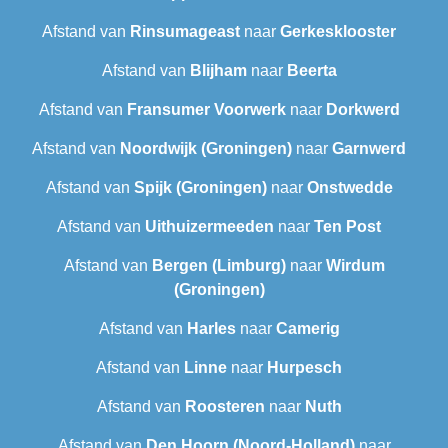
Afstand van
Rinsumageast
naar
Gerkesklooster
Afstand van
Blijham
naar
Beerta
Afstand van
Fransumer Voorwerk
naar
Dorkwerd
Afstand van
Noordwijk (Groningen)
naar
Garnwerd
Afstand van
Spijk (Groningen)
naar
Onstwedde
Afstand van
Uithuizermeeden
naar
Ten Post
Afstand van
Bergen (Limburg)
naar
Wirdum
(Groningen)
Afstand van
Harles
naar
Camerig
Afstand van
Linne
naar
Hurpesch
Afstand van
Roosteren
naar
Nuth
Afstand van
Den Hoorn (Noord-Holland)
naar