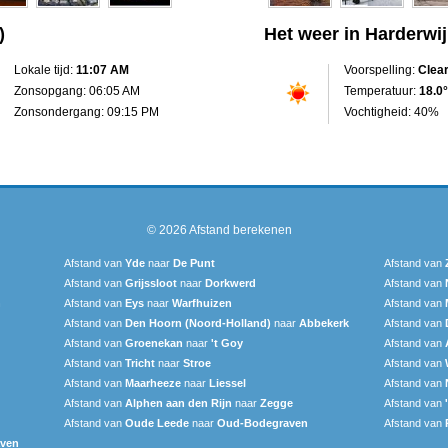
)
Het weer in Harderwi
Lokale tijd:
11:07 AM
Voorspelling:
Clea
Zonsopgang: 06:05 AM
Temperatuur:
18.0°
Zonsondergang: 09:15 PM
Vochtigheid: 40%
© 2026
Afstand berekenen
Afstand van
Yde
naar
De Punt
Afstand van
Afstand van
Grijssloot
naar
Dorkwerd
Afstand van
n
Afstand van
Eys
naar
Warfhuizen
Afstand van
Afstand van
Den Hoorn (Noord-Holland)
naar
Abbekerk
Afstand van
Afstand van
Groenekan
naar
't Goy
Afstand van
Afstand van
Tricht
naar
Stroe
Afstand van
Afstand van
Maarheeze
naar
Liessel
Afstand van
Afstand van
Alphen aan den Rijn
naar
Zegge
Afstand van
Afstand van
Oude Leede
naar
Oud-Bodegraven‎
Afstand van
ven