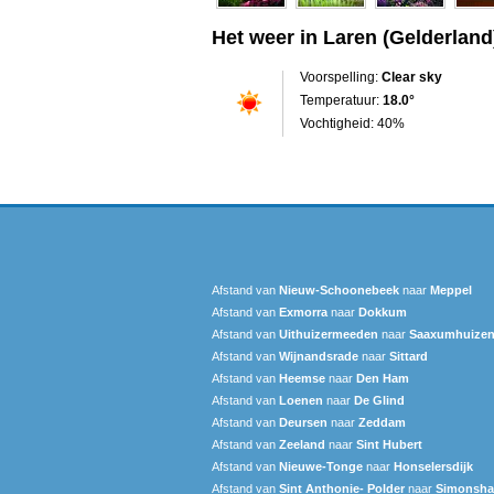
Het weer in Laren (Gelderland
Voorspelling:
Clear sky
Temperatuur:
18.0°
Vochtigheid: 40%
Afstand van
Nieuw-Schoonebeek
naar
Meppel
Afstand van
Exmorra
naar
Dokkum
Afstand van
Uithuizermeeden
naar
Saaxumhuize
Afstand van
Wijnandsrade
naar
Sittard
Afstand van
Heemse
naar
Den Ham
Afstand van
Loenen
naar
De Glind
Afstand van
Deursen
naar
Zeddam
Afstand van
Zeeland
naar
Sint Hubert
Afstand van
Nieuwe-Tonge
naar
Honselersdijk
Afstand van
Sint Anthonie- Polder
naar
Simonsha