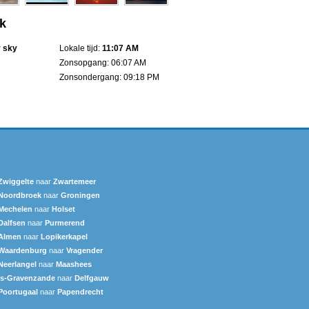
jk
r sky
Lokale tijd:
11:07 AM
Zonsopgang: 06:07 AM
Zonsondergang: 09:18 PM
Zwiggelte
naar
Zwartemeer
Noordbroek
naar
Groningen
Mechelen
naar
Holset
Dalfsen
naar
Purmerend
Almen
naar
Lopikerkapel
Waardenburg
naar
Vragender
Neerlangel
naar
Maashees
's-Gravenzande
naar
Delfgauw
Poortugaal
naar
Papendrecht