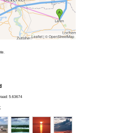
Leaflet
|
© OpenStreetMap
te.
d
graad: 5.63674
k