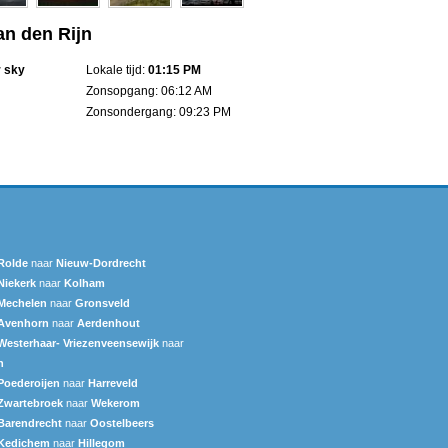
an den Rijn
r sky
Lokale tijd:
01:15 PM
Zonsopgang: 06:12 AM
Zonsondergang: 09:23 PM
Rolde
naar
Nieuw-Dordrecht
Niekerk
naar
Kolham
Mechelen
naar
Gronsveld
Avenhorn
naar
Aerdenhout
Westerhaar- Vriezenveensewijk
naar
n
Poederoijen
naar
Harreveld
Zwartebroek
naar
Wekerom
Barendrecht
naar
Oostelbeers
Kedichem
naar
Hillegom