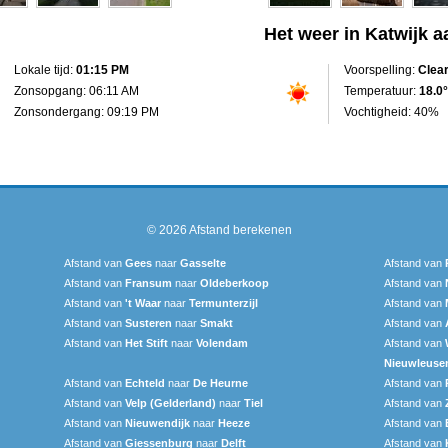
Het weer in Katwijk a
Lokale tijd:
01:15 PM
Voorspelling:
Clea
Zonsopgang: 06:11 AM
Temperatuur:
18.0°
Zonsondergang: 09:19 PM
Vochtigheid: 40%
© 2026
Afstand berekenen
Afstand van
Gees
naar
Gasselte
Afstand van
Afstand van
Fransum
naar
Oldeberkoop
Afstand van
Afstand van
't Waar
naar
Termunterzijl
Afstand van
Afstand van
Susteren
naar
Smakt
Afstand van
Afstand van
Het Stift
naar
Volendam
Afstand van
Nieuwleuse
Afstand van
Echteld
naar
De Heurne
Afstand van
Afstand van
Velp (Gelderland)
naar
Tiel
Afstand van
Afstand van
Nieuwendijk
naar
Heeze
Afstand van
Afstand van
Giessenburg
naar
Delft
Afstand van