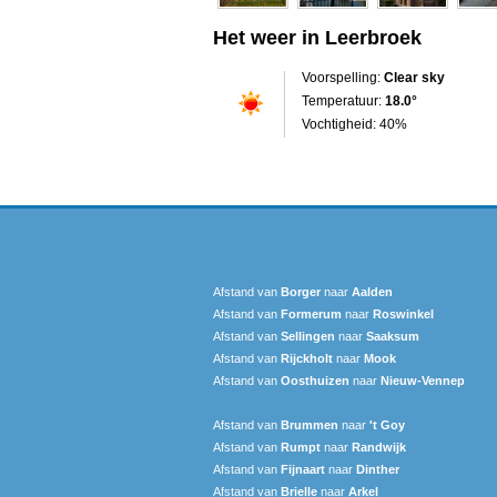
Het weer in Leerbroek
Voorspelling:
Clear sky
Temperatuur:
18.0°
Vochtigheid: 40%
Afstand van
Borger
naar
Aalden
Afstand van
Formerum
naar
Roswinkel
Afstand van
Sellingen
naar
Saaksum
Afstand van
Rijckholt
naar
Mook
Afstand van
Oosthuizen
naar
Nieuw-Vennep
Afstand van
Brummen
naar
't Goy
Afstand van
Rumpt
naar
Randwijk
Afstand van
Fijnaart
naar
Dinther
Afstand van
Brielle
naar
Arkel