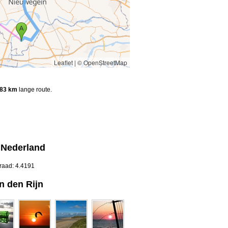
Leaflet
|
© OpenStreetMap
83 km
lange route.
, Nederland
raad: 4.4191
n den Rijn