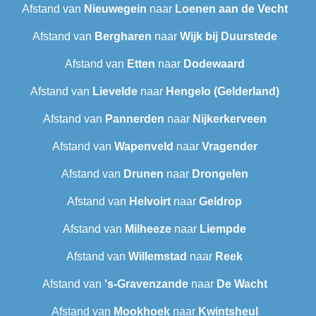
Afstand van
Nieuwegein
naar
Loenen aan de Vecht
Afstand van
Bergharen
naar
Wijk bij Duurstede
Afstand van
Etten
naar
Dodewaard
Afstand van
Lievelde
naar
Hengelo (Gelderland)
Afstand van
Pannerden
naar
Nijkerkerveen
Afstand van
Wapenveld
naar
Vragender
Afstand van
Drunen
naar
Drongelen
Afstand van
Helvoirt
naar
Geldrop
Afstand van
Milheeze
naar
Liempde
Afstand van
Willemstad
naar
Reek
Afstand van
's-Gravenzande
naar
De Wacht
Afstand van
Mookhoek
naar
Kwintsheul