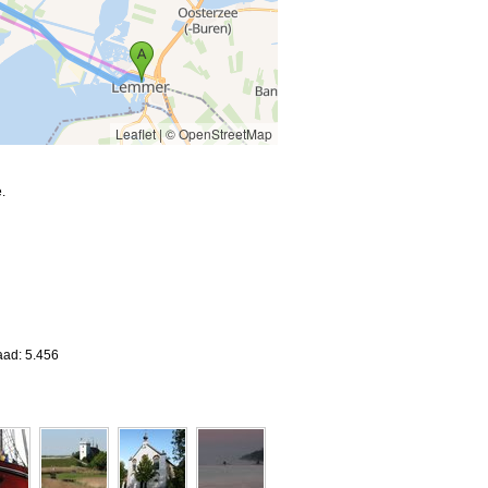
Leaflet
|
© OpenStreetMap
.
aad: 5.456