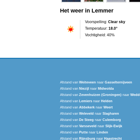
Het weer in Lemmer
Voorspelling:
Clear sky
Temperatuur:
18.0°
Vochtigheid: 40%
Afstand van
Weiteveen
naar
Gasselternijveen
Afstand van
Niezijl
naar
Midwolda
Afstand van
Zevenhuizen (Groningen)
naar
Wedd
Afstand van
Lemiers
naar
Helden
Afstand van
Abbekerk
naar
Weert
Afstand van
Weleveld
naar
Slagharen
Afstand van
De Steeg
naar
Culemborg
Afstand van
Varsseveld
naar
Slijk-Ewijk
Afstand van
Putte
naar
Linden
Afstand van
Rijnsburg
naar
Haastrecht