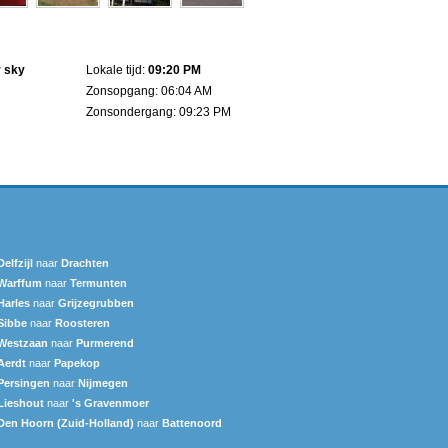
r sky
Lokale tijd:
09:20 PM
Zonsopgang: 06:04 AM
Zonsondergang: 09:23 PM
Delfzijl
naar
Drachten
Warffum
naar
Termunten
Harles
naar
Grijzegrubben
Sibbe
naar
Roosteren
Westzaan
naar
Purmerend
Aerdt
naar
Papekop
Persingen
naar
Nijmegen
Lieshout
naar
's Gravenmoer
Den Hoorn (Zuid-Holland)
naar
Battenoord