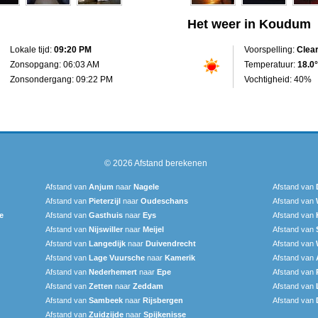
Het weer in Koudum
Lokale tijd:
09:20 PM
Voorspelling:
Clea
Zonsopgang: 06:03 AM
Temperatuur:
18.0°
Zonsondergang: 09:22 PM
Vochtigheid: 40%
© 2026
Afstand berekenen
Afstand van
Anjum
naar
Nagele
Afstand van
Afstand van
Pieterzijl
naar
Oudeschans
Afstand van
e
Afstand van
Gasthuis
naar
Eys
Afstand van
Afstand van
Nijswiller
naar
Meijel
Afstand van
Afstand van
Langedijk
naar
Duivendrecht
Afstand van
Afstand van
Lage Vuursche
naar
Kamerik
Afstand van
Afstand van
Nederhemert
naar
Epe
Afstand van
Afstand van
Zetten
naar
Zeddam
Afstand van
Afstand van
Sambeek
naar
Rijsbergen
Afstand van
Afstand van
Zuidzijde
naar
Spijkenisse