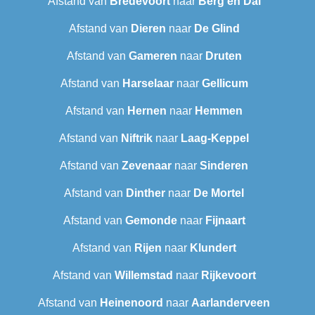
Afstand van
Bredevoort
naar
Berg en Dal
Afstand van
Dieren
naar
De Glind
Afstand van
Gameren
naar
Druten
Afstand van
Harselaar
naar
Gellicum
Afstand van
Hernen
naar
Hemmen
Afstand van
Niftrik
naar
Laag-Keppel
Afstand van
Zevenaar
naar
Sinderen
Afstand van
Dinther
naar
De Mortel
Afstand van
Gemonde
naar
Fijnaart
Afstand van
Rijen
naar
Klundert
Afstand van
Willemstad
naar
Rijkevoort
Afstand van
Heinenoord
naar
Aarlanderveen