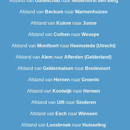
Afstand van
Oudeschild
naar
Nederhorst den Berg
Afstand van
Beckum
naar
Warmenhuizen
Afstand van
Kuinre
naar
Junne
Afstand van
Cothen
naar
Wesepe
Afstand van
Montfoort
naar
Heemstede (Utrecht)
Afstand van
Alem
naar
Afferden (Gelderland)
Afstand van
Geldermalsen
naar
Bredevoort
Afstand van
Hernen
naar
Groenlo
Afstand van
Kootwijk
naar
Herwen
Afstand van
Ulft
naar
Sinderen
Afstand van
Esch
naar
Winssen
Afstand van
Loosbroek
naar
Huisseling