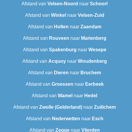
Afstand van
Velsen-Noord
naar
Schoorl
Afstand van
Winkel
naar
Velsen-Zuid
Afstand van
Holten
naar
Zaandam
Afstand van
Rouveen
naar
Marienberg
Afstand van
Spakenburg
naar
Wesepe
Afstand van
Acquoy
naar
Woudenberg
Afstand van
Dieren
naar
Bruchem
Afstand van
Groessen
naar
Eerbeek
Afstand van
Wamel
naar
Hedel
Afstand van
Zwolle (Gelderland)
naar
Zuilichem
Afstand van
Nederwetten
naar
Esch
Afstand van
Zegge
naar
Vlierden