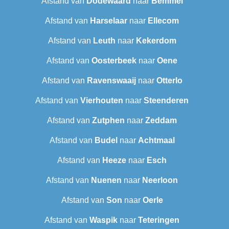
Afstand van
Dodewaard
naar
Bemmel
Afstand van
Harselaar
naar
Ellecom
Afstand van
Leuth
naar
Kekerdom
Afstand van
Oosterbeek
naar
Oene
Afstand van
Ravenswaaij
naar
Otterlo
Afstand van
Vierhouten
naar
Steenderen
Afstand van
Zutphen
naar
Zeddam
Afstand van
Budel
naar
Achtmaal
Afstand van
Heeze
naar
Esch
Afstand van
Nuenen
naar
Neerloon
Afstand van
Son
naar
Oerle
Afstand van
Waspik
naar
Teteringen