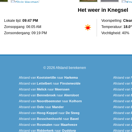
Het weer in Knegsel
Lokale tijd:
09:47 PM
Voorspelling:
Clea
Zonsopgang: 06:05 AM
Temperatuur:
18.0°
Zonsondergang: 09:19 PM
Vochtigheid: 40%
© 2026
Afstand berekenen
Afstand van
Kootstertille
naar
Harkema
Afstand van
Afstand van
Lettelbert
naar
Finsterwolde
Afstand van
Afstand van
Melick
naar
Meerssen
Afstand van
Afstand van
Bennebroek
naar
Akersloot
Afstand van
Afstand van
Noordbeemster
naar
Kolhorn
Afstand van
Afstand van
Oele
naar
Mander
Afstand van
Afstand van
Hoog-Keppel
naar
De Steeg
Afstand van
Afstand van
Bosschenhoofd
naar
Bavel
Afstand van
Afstand van
Rosmalen
naar
Maarheeze
Afstand van
Afstand van
Ridderkerk
naar
Ouddorp
Afstand van