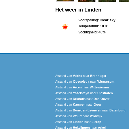
Het weer in Linden
Voorspelling:
Clear sky
Temperatuur:
18.0°
Vochtigheid: 40%
Afstand van
Valthe
naar
Bronneger
Afstand van
IJpecolsga
naar
Witmarsum
Afstand van
Arcen
naar
Wittewierum
Afstand van
Ysselsteyn
naar
Ulestraten
Afstand van
Driehuis
naar
Den Oever
Afstand van
Kampen
naar
Goor
Afstand van
Beneden-Leeuwen
naar
Batenburg
Afstand van
Weurt
naar
Veldwijk
Afstand van
Linden
naar
Lierop
Afstand van
Hekelingen
naar
Arkel