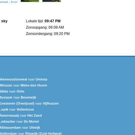
r sky
Lokale tijd:
09:47 PM
Zonsopgang: 06:08 AM
Zonsondergang: 09:20 PM
Veenwoudsterwal
naar
Ureterp
Winsum
naar
Wehe-den Hoorn
Sibbe
naar
Oirlo
Bussum
naar
Beverwijk
Geesteren (Overijssel)
naar
Vijfhuizen
Lopik
naar
Vollenhove
Ravenswaaij
naar
Het Zand
Ledeacker
naar
De Mortel
Alblasserdam
naar
Uitwijk
Stellendam
naar
Rijswijk (Zuid-Holland)