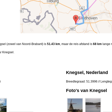
egsel (zowel van Noord-Brabant) is
51.43 km
, maar de reis afstand is
68 km
lange r
r Knegsel.
Knegsel, Nederland
6
Breedtegraad: 51.3996 // Lengte
Foto's van Knegsel