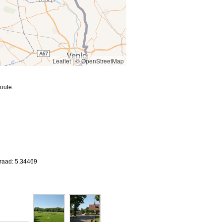
Leaflet
|
© OpenStreetMap
oute.
graad: 5.34469