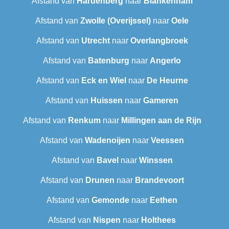
Afstand van
Hardenberg
naar
Blankenham
Afstand van
Zwolle (Overijssel)
naar
Oele
Afstand van
Utrecht
naar
Overlangbroek
Afstand van
Batenburg
naar
Angerlo
Afstand van
Eck en Wiel
naar
De Heurne
Afstand van
Huissen
naar
Gameren
Afstand van
Renkum
naar
Millingen aan de Rijn
Afstand van
Wadenoijen
naar
Veessen
Afstand van
Bavel
naar
Winssen
Afstand van
Drunen
naar
Brandevoort
Afstand van
Gemonde
naar
Eethen
Afstand van
Nispen
naar
Holthees