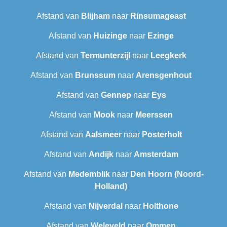
Afstand van
Blijham
naar
Rinsumageast
Afstand van
Huizinge
naar
Ezinge
Afstand van
Termunterzijl
naar
Leegkerk
Afstand van
Brunssum
naar
Arensgenhout
Afstand van
Gennep
naar
Eys
Afstand van
Mook
naar
Meerssen
Afstand van
Aalsmeer
naar
Posterholt
Afstand van
Andijk
naar
Amsterdam
Afstand van
Medemblik
naar
Den Hoorn (Noord-
Holland)
Afstand van
Nijverdal
naar
Holthone
Afstand van
Weleveld
naar
Ommen