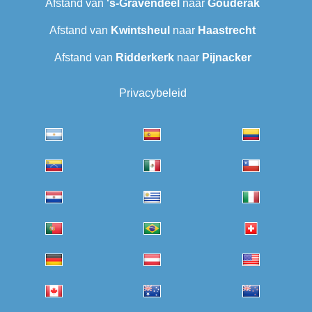
Afstand van
's-Gravendeel
naar
Gouderak
Afstand van
Kwintsheul
naar
Haastrecht
Afstand van
Ridderkerk
naar
Pijnacker
Privacybeleid