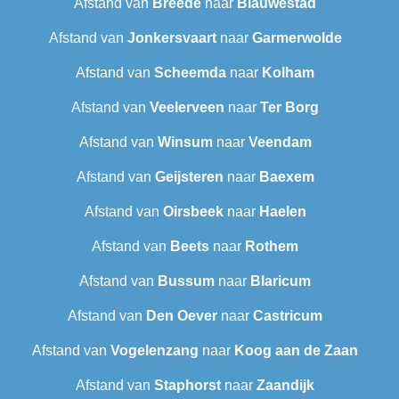
Afstand van
Breede
naar
Blauwestad
Afstand van
Jonkersvaart
naar
Garmerwolde
Afstand van
Scheemda
naar
Kolham
Afstand van
Veelerveen
naar
Ter Borg
Afstand van
Winsum
naar
Veendam
Afstand van
Geijsteren
naar
Baexem
Afstand van
Oirsbeek
naar
Haelen
Afstand van
Beets
naar
Rothem
Afstand van
Bussum
naar
Blaricum
Afstand van
Den Oever
naar
Castricum
Afstand van
Vogelenzang
naar
Koog aan de Zaan
Afstand van
Staphorst
naar
Zaandijk