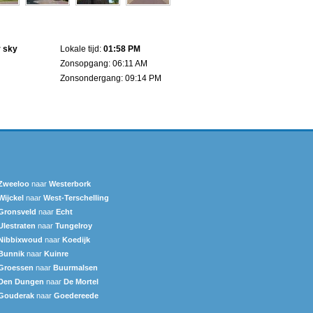
r sky
Lokale tijd:
01:58 PM
Zonsopgang: 06:11 AM
Zonsondergang: 09:14 PM
Zweeloo
naar
Westerbork
Wijckel
naar
West-Terschelling
Gronsveld
naar
Echt
Ulestraten
naar
Tungelroy
Nibbixwoud
naar
Koedijk
Bunnik
naar
Kuinre
Groessen
naar
Buurmalsen
Den Dungen
naar
De Mortel
Gouderak
naar
Goedereede