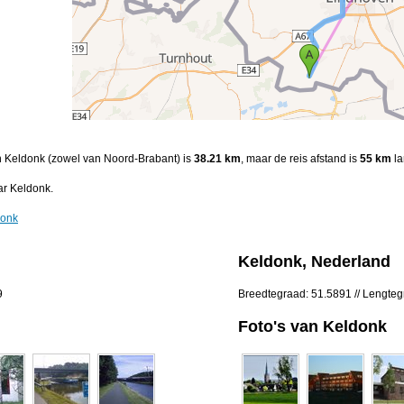
en Keldonk (zowel van Noord-Brabant) is
38.21 km
, maar de reis afstand is
55 km
la
ar Keldonk.
donk
Keldonk, Nederland
9
Breedtegraad: 51.5891 // Lengteg
Foto's van Keldonk