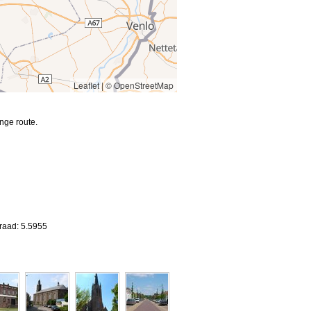
Leaflet
|
© OpenStreetMap
nge route.
raad: 5.5955