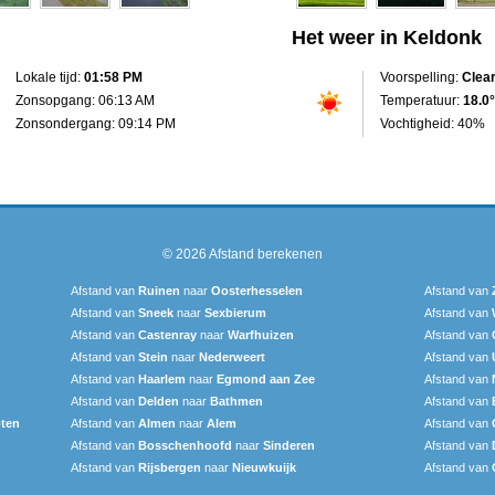
Het weer in Keldonk
Lokale tijd:
01:58 PM
Voorspelling:
Clea
Zonsopgang: 06:13 AM
Temperatuur:
18.0°
Zonsondergang: 09:14 PM
Vochtigheid: 40%
© 2026
Afstand berekenen
Afstand van
Ruinen
naar
Oosterhesselen
Afstand van
Afstand van
Sneek‎
naar
Sexbierum‎
Afstand van
Afstand van
Castenray
naar
Warfhuizen
Afstand van
Afstand van
Stein
naar
Nederweert
Afstand van
Afstand van
Haarlem
naar
Egmond aan Zee
Afstand van
Afstand van
Delden
naar
Bathmen
Afstand van
ten
Afstand van
Almen
naar
Alem
Afstand van
Afstand van
Bosschenhoofd
naar
Sinderen
Afstand van
Afstand van
Rijsbergen
naar
Nieuwkuijk
Afstand van