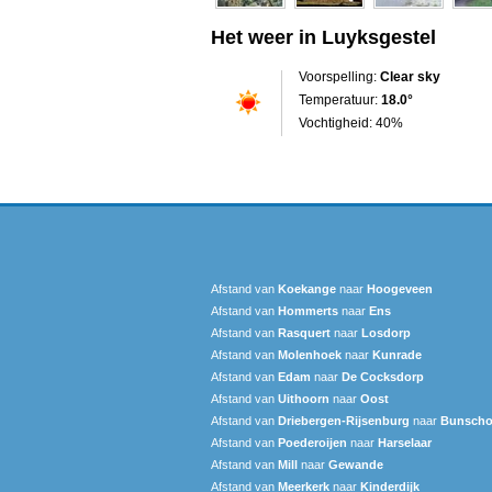
Het weer in Luyksgestel
Voorspelling:
Clear sky
Temperatuur:
18.0°
Vochtigheid: 40%
Afstand van
Koekange
naar
Hoogeveen
Afstand van
Hommerts
naar
Ens
Afstand van
Rasquert
naar
Losdorp
Afstand van
Molenhoek
naar
Kunrade
Afstand van
Edam
naar
De Cocksdorp
Afstand van
Uithoorn
naar
Oost
Afstand van
Driebergen-Rijsenburg
naar
Bunscho
Afstand van
Poederoijen
naar
Harselaar
Afstand van
Mill
naar
Gewande
Afstand van
Meerkerk
naar
Kinderdijk