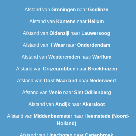
Afstand van
Groningen
naar
Godlinze
Afstand van
Kantens
naar
Hellum
Afstand van
Oldenzijl
naar
Lauwersoog
Afstand van
't Waar
naar
Onderdendam
Afstand van
Westeremden
naar
Warffum
Afstand van
Grijzegrubben
naar
Broekhuizen
Afstand van
Oost-Maarland
naar
Nederweert
Afstand van
Venlo
naar
Sint Odilienberg
Afstand van
Andijk
naar
Akersloot
Afstand van
Middenbeemster
naar
Heemstede (Noord-
Holland)
Afstand van
Linschoten
naar
Cattenbroek