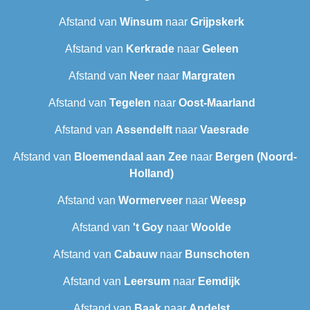
Afstand van
Winsum
naar
Grijpskerk
Afstand van
Kerkrade
naar
Geleen
Afstand van
Neer
naar
Margraten
Afstand van
Tegelen
naar
Oost-Maarland
Afstand van
Assendelft
naar
Vaesrade
Afstand van
Bloemendaal aan Zee
naar
Bergen (Noord-
Holland)
Afstand van
Wormerveer
naar
Weesp
Afstand van
't Goy
naar
Woolde
Afstand van
Cabauw
naar
Bunschoten
Afstand van
Leersum
naar
Eemdijk
Afstand van
Baak
naar
Andelst