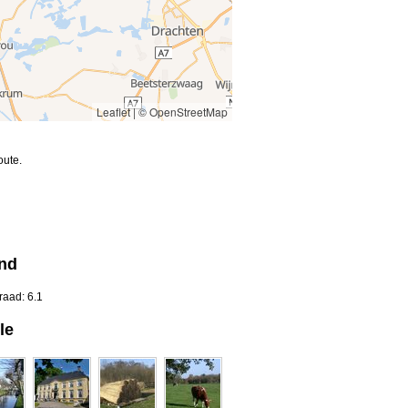
Leaflet
|
© OpenStreetMap
oute.
and
raad: 6.1
le