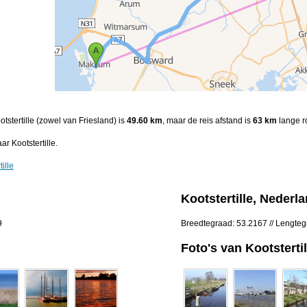
tstertille (zowel van Friesland) is
49.60 km
, maar de reis afstand is
63 km
lange r
 Kootstertille.
ille
Kootstertille, Nederl
9
Breedtegraad: 53.2167 // Lengteg
Foto's van Kootstertil