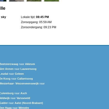
lle
r sky
Lokale tijd:
08:45 PM
Zonsopgang: 05:59 AM
Zonsondergang: 09:23 PM
Beetsterzwaag
naar
Akkrum
Sint Annen
naar
Lauwersoog
Leudal‎
naar
Geleen
De Koog
naar
Callantsoog
Westerhaar- Vriezenveensewijk
naar
Culemborg
naar
Asch
Veldwijk
naar
Varsseveld
Galder
naar
Aalst (Noord-Brabant)
Den Haag
naar
Wintelre