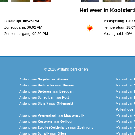
Het weer in Kootsterti
Lokale tijd:
08:45 PM
Voorspelling:
Clea
Zonsopgang: 06:02 AM
Temperatuur:
18.0°
Zonsondergang: 09:26 PM
Vochtigheid: 40%
© 2026
Afstand berekenen
Afstand van
Nagele
naar
Almere
Afstand van
Afstand van
Heiligerlee
naar
Bierum
Afstand van
Afstand van
Dieteren
naar
Beegden
Afstand van
Afstand van
Scheulder
naar
Rott
Afstand van
Afstand van
Sluis 7
naar
Oldemarkt
Afstand van
Vollenhove
Afstand van
Veenendaal
naar
Maartensdijk
Afstand van
Afstand van
Kesteren
naar
Gellicum
Afstand van
Afstand van
Zwolle (Gelderland)
naar
Zoelmond
Afstand van
Afstand van
Schaijk
naar
Oijen
Afstand van