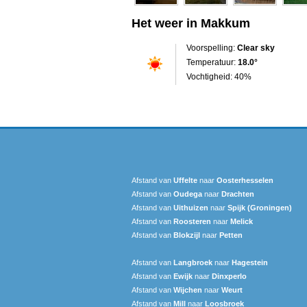
Het weer in Makkum
Voorspelling:
Clear sky
Temperatuur:
18.0°
Vochtigheid: 40%
Afstand van
Uffelte
naar
Oosterhesselen
Afstand van
Oudega
naar
Drachten
Afstand van
Uithuizen
naar
Spijk (Groningen)
Afstand van
Roosteren
naar
Melick
Afstand van
Blokzijl
naar
Petten
Afstand van
Langbroek
naar
Hagestein
Afstand van
Ewijk
naar
Dinxperlo
Afstand van
Wijchen
naar
Weurt
Afstand van
Mill
naar
Loosbroek