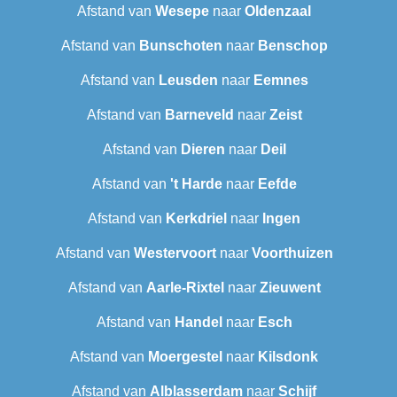
Afstand van
Wesepe
naar
Oldenzaal
Afstand van
Bunschoten
naar
Benschop
Afstand van
Leusden
naar
Eemnes
Afstand van
Barneveld
naar
Zeist
Afstand van
Dieren
naar
Deil
Afstand van
't Harde
naar
Eefde
Afstand van
Kerkdriel
naar
Ingen
Afstand van
Westervoort
naar
Voorthuizen
Afstand van
Aarle-Rixtel
naar
Zieuwent
Afstand van
Handel
naar
Esch
Afstand van
Moergestel
naar
Kilsdonk
Afstand van
Alblasserdam
naar
Schijf