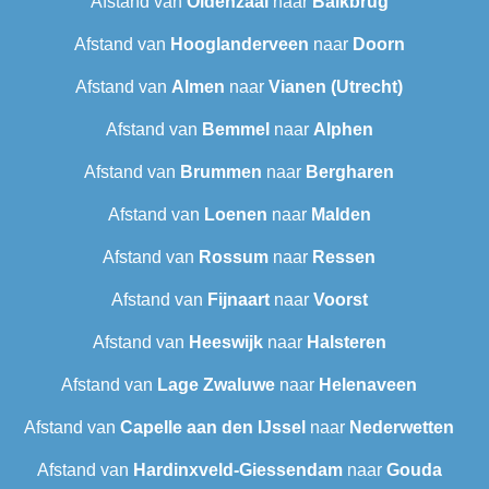
Afstand van
Oldenzaal
naar
Balkbrug
Afstand van
Hooglanderveen
naar
Doorn
Afstand van
Almen
naar
Vianen (Utrecht)
Afstand van
Bemmel
naar
Alphen
Afstand van
Brummen
naar
Bergharen
Afstand van
Loenen
naar
Malden
Afstand van
Rossum
naar
Ressen
Afstand van
Fijnaart
naar
Voorst
Afstand van
Heeswijk
naar
Halsteren
Afstand van
Lage Zwaluwe
naar
Helenaveen
Afstand van
Capelle aan den IJssel
naar
Nederwetten
Afstand van
Hardinxveld-Giessendam
naar
Gouda