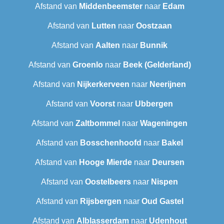
Afstand van
Middenbeemster
naar
Edam
Afstand van
Lutten
naar
Oostzaan
Afstand van
Aalten
naar
Bunnik
Afstand van
Groenlo
naar
Beek (Gelderland)
Afstand van
Nijkerkerveen
naar
Neerijnen
Afstand van
Voorst
naar
Ubbergen
Afstand van
Zaltbommel
naar
Wageningen
Afstand van
Bosschenhoofd
naar
Bakel
Afstand van
Hooge Mierde
naar
Deursen
Afstand van
Oostelbeers
naar
Nispen
Afstand van
Rijsbergen
naar
Oud Gastel
Afstand van
Alblasserdam
naar
Udenhout