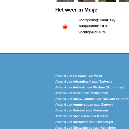
Het weer in Meije
Voorspelling:
Clear sky
Temperatuur:
18.0°
Vochtigheid: 40%
Afstand van
Lelystad
naar
Peize
Afstand van
Aduarderzijl
naar
Wolvega
Afstand van
Aalbeek
naar
Wirdum (Groningen)
Afstand van
Mesch
naar
Merkelbeek
Afstand van
Nieuw-Vennep
naar
Nes aan de Amst
Afstand van
Ammerzoden
naar
Zegveld
Afstand van
Huissen
naar
Groessen
Afstand van
Spankeren
naar
Ressen
Afstand van
Riethoven
naar
Overlangel
Afstand van
Nieuwerbrug
naar
Kedichem