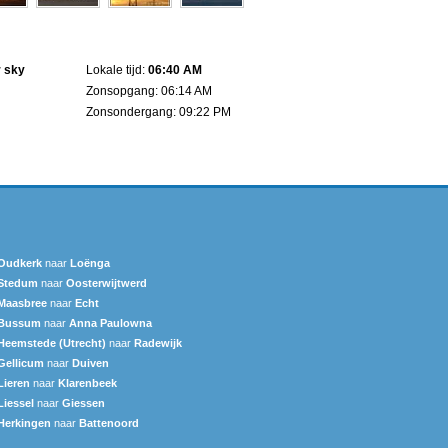
r sky
Lokale tijd:
06:40 AM
Zonsopgang: 06:14 AM
Zonsondergang: 09:22 PM
Oudkerk
naar
Loënga
Stedum
naar
Oosterwijtwerd
Maasbree
naar
Echt
Bussum
naar
Anna Paulowna
Heemstede (Utrecht)
naar
Radewijk
Gellicum
naar
Duiven
Lieren
naar
Klarenbeek
Liessel
naar
Giessen
Herkingen
naar
Battenoord