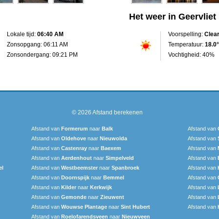
Het weer in Geervliet
Lokale tijd:
06:40 AM
Voorspelling:
Clea
Zonsopgang: 06:11 AM
Temperatuur:
18.0°
Zonsondergang: 09:21 PM
Vochtigheid: 40%
© 2026
Afstand berekenen
Afstand van
Formerum
naar
Balk
Afstand van
Afstand van
Oldehove
naar
Nieuwolda
Afstand van
Afstand van
Castenray
naar
Baexem
Afstand van
Afstand van
Aerdenhout
naar
Simpelveld
Afstand van
el
Afstand van
Westbeemster
naar
Spanbroek
Afstand van
Afstand van
Doornspijk
naar
Bemmel
Afstand van
Afstand van
Kilder
naar
Kerkwijk
Afstand van
Afstand van
Gemonde
naar
Zieuwent
Afstand van
Afstand van
Wouwse Plantage
naar
Sint Hubert
Afstand van
Afstand van
Roelofarendsveen
naar
Nieuwveen