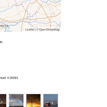
Leaflet
|
© OpenStreetMap
te.
graad: 4.26083