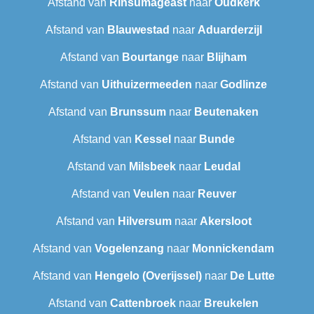
Afstand van
Rinsumageast
naar
Oudkerk
Afstand van
Blauwestad
naar
Aduarderzijl
Afstand van
Bourtange
naar
Blijham
Afstand van
Uithuizermeeden
naar
Godlinze
Afstand van
Brunssum
naar
Beutenaken
Afstand van
Kessel
naar
Bunde
Afstand van
Milsbeek
naar
Leudal‎
Afstand van
Veulen
naar
Reuver
Afstand van
Hilversum
naar
Akersloot
Afstand van
Vogelenzang
naar
Monnickendam
Afstand van
Hengelo (Overijssel)
naar
De Lutte
Afstand van
Cattenbroek
naar
Breukelen