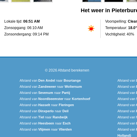
Het weer in Pieterbur
Lokale tijd:
06:51 AM
Voorspelling:
Clea
Zonsopgang: 06:10 AM
Temperatuur:
18.0°
Zonsondergang: 09:14 PM
Vochtigheid: 40%
© 2026
Afstand berekenen
Afstand van
Den Andel
naar
Bourtange
Afstand van
Afstand van
Zandeweer
naar
Woltersum
Afstand van
Afstand van
Sevenum
naar
Partij
Afstand van
Afstand van
Noordbeemster
naar
Kortenhoef
Afstand van
Afstand van
Hasselt
naar
Fleringen
Afstand van
Afstand van
Dinxperlo
naar
Deil
Afstand van
Afstand van
Tiel
naar
Randwijk
Afstand van
Afstand van
Heesbeen
naar
Esch
Afstand van
Afstand van
Vlijmen
naar
Vlierden
Afstand van
Holland)