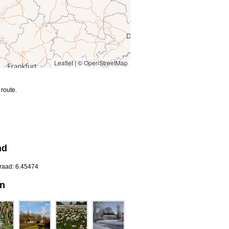
Leaflet
|
© OpenStreetMap
route.
nd
graad: 6.45474
en