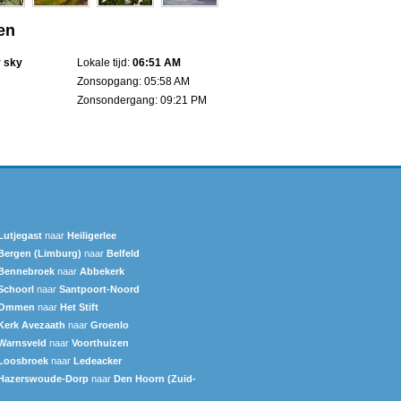
en
r sky
Lokale tijd:
06:51 AM
Zonsopgang: 05:58 AM
Zonsondergang: 09:21 PM
Lutjegast
naar
Heiligerlee
Bergen (Limburg)
naar
Belfeld
Bennebroek
naar
Abbekerk
Schoorl
naar
Santpoort-Noord
Ommen
naar
Het Stift
Kerk Avezaath
naar
Groenlo
Warnsveld
naar
Voorthuizen
Loosbroek
naar
Ledeacker
Hazerswoude-Dorp
naar
Den Hoorn (Zuid-