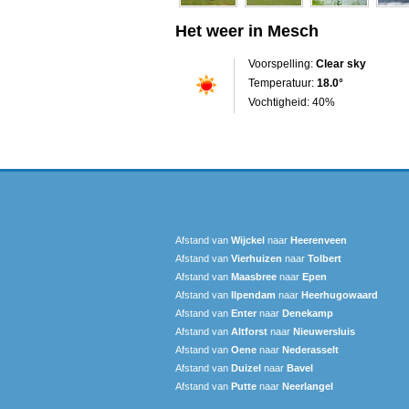
Het weer in Mesch
Voorspelling:
Clear sky
Temperatuur:
18.0°
Vochtigheid: 40%
Afstand van
Wijckel
naar
Heerenveen
Afstand van
Vierhuizen
naar
Tolbert
Afstand van
Maasbree
naar
Epen
Afstand van
Ilpendam
naar
Heerhugowaard
Afstand van
Enter
naar
Denekamp
Afstand van
Altforst
naar
Nieuwersluis
Afstand van
Oene
naar
Nederasselt
Afstand van
Duizel
naar
Bavel
Afstand van
Putte
naar
Neerlangel