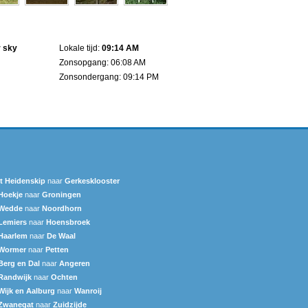
r sky
Lokale tijd:
09:14 AM
Zonsopgang: 06:08 AM
Zonsondergang: 09:14 PM
It Heidenskip
naar
Gerkesklooster
Hoekje
naar
Groningen
Wedde
naar
Noordhorn
Lemiers
naar
Hoensbroek
Haarlem
naar
De Waal
Wormer
naar
Petten
Berg en Dal
naar
Angeren
Randwijk
naar
Ochten
Wijk en Aalburg
naar
Wanroij
Zwanegat
naar
Zuidzijde