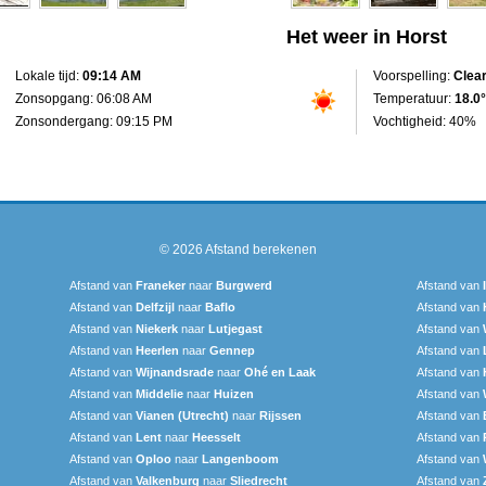
Het weer in Horst
Lokale tijd:
09:14 AM
Voorspelling:
Clea
Zonsopgang: 06:08 AM
Temperatuur:
18.0°
Zonsondergang: 09:15 PM
Vochtigheid: 40%
© 2026
Afstand berekenen
Afstand van
Franeker
naar
Burgwerd
Afstand van
Afstand van
Delfzijl
naar
Baflo
Afstand van
Afstand van
Niekerk
naar
Lutjegast
Afstand van
Afstand van
Heerlen
naar
Gennep
Afstand van
Afstand van
Wijnandsrade
naar
Ohé en Laak
Afstand van
Afstand van
Middelie
naar
Huizen
Afstand van
Afstand van
Vianen (Utrecht)
naar
Rijssen
Afstand van
Afstand van
Lent
naar
Heesselt
Afstand van
Afstand van
Oploo
naar
Langenboom
Afstand van
Afstand van
Valkenburg
naar
Sliedrecht
Afstand van