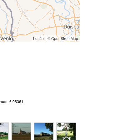
Leaflet
|
© OpenStreetMap
graad: 6.05361