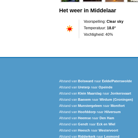
Het weer in Middelaar
Voorspelling:
Clear sky
Temperatuur:
18.0°
Vochtigheid: 40%
Afstand van
Bolsward‎
naar
Eelde/Paterswolde
Afstand van
Ureterp
naar
Opeinde
Afstand van
Klein Maarslag
naar
Jonkersvaart
Afstand van
Baexem
naar
Wirdum (Groningen)
Afstand van
Munstergeleen
naar
Montfort
Afstand van
Hoofddorp
naar
Hilversum
Afstand van
Heemse
naar
Den Ham
Afstand van
Gendt
naar
Eck en Wiel
Afstand van
Heesch
naar
Westervoort
Afstand van
Ridderkerk
naar
Lexmond