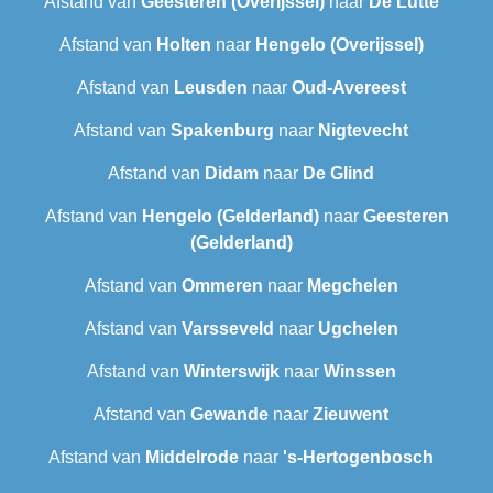
Afstand van
Geesteren (Overijssel)
naar
De Lutte
Afstand van
Holten
naar
Hengelo (Overijssel)
Afstand van
Leusden
naar
Oud-Avereest
Afstand van
Spakenburg
naar
Nigtevecht
Afstand van
Didam
naar
De Glind
Afstand van
Hengelo (Gelderland)
naar
Geesteren
(Gelderland)
Afstand van
Ommeren
naar
Megchelen
Afstand van
Varsseveld
naar
Ugchelen
Afstand van
Winterswijk
naar
Winssen
Afstand van
Gewande
naar
Zieuwent
Afstand van
Middelrode
naar
's-Hertogenbosch