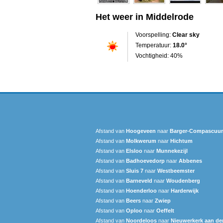
Het weer in Middelrode
Voorspelling:
Clear sky
Temperatuur:
18.0°
Vochtigheid: 40%
Afstand van
Hoogeveen
naar
Barger-Compascuu
Afstand van
Molkwerum
naar
Hichtum
Afstand van
Elsloo
naar
Munnekezijl
Afstand van
Badhoevedorp
naar
Abbenes
Afstand van
Sluis 7
naar
Westbeemster
Afstand van
Barneveld
naar
Woudenberg
Afstand van
Hoenderloo
naar
Harderwijk
Afstand van
Beers
naar
Zwiep
Afstand van
Oploo
naar
Oeffelt
Afstand van
Noordeloos
naar
Nieuwerkerk aan den