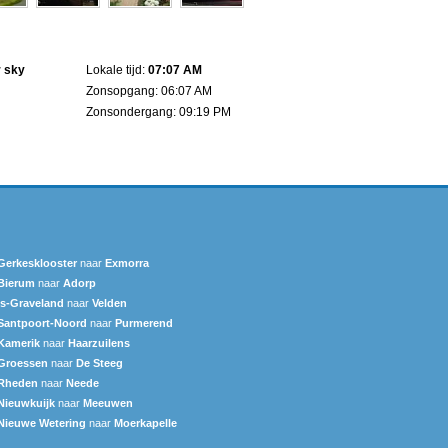
r sky
Lokale tijd:
07:07 AM
Zonsopgang: 06:07 AM
Zonsondergang: 09:19 PM
Gerkesklooster
naar
Exmorra
Bierum
naar
Adorp
's-Graveland
naar
Velden
Santpoort-Noord
naar
Purmerend
Kamerik
naar
Haarzuilens
Groessen
naar
De Steeg
Rheden
naar
Neede
Nieuwkuijk
naar
Meeuwen
Nieuwe Wetering
naar
Moerkapelle