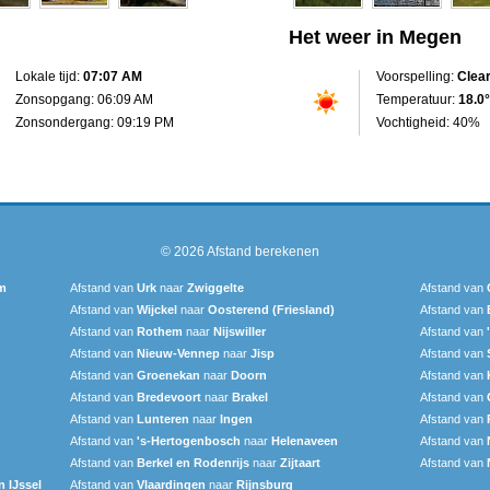
Het weer in Megen
Lokale tijd:
07:07 AM
Voorspelling:
Clea
Zonsopgang: 06:09 AM
Temperatuur:
18.0°
Zonsondergang: 09:19 PM
Vochtigheid: 40%
© 2026
Afstand berekenen
m
Afstand van
Urk
naar
Zwiggelte
Afstand van
Afstand van
Wijckel
naar
Oosterend (Friesland)
Afstand van
Afstand van
Rothem
naar
Nijswiller
Afstand van
Afstand van
Nieuw-Vennep
naar
Jisp
Afstand van
Afstand van
Groenekan
naar
Doorn
Afstand van
Afstand van
Bredevoort
naar
Brakel
Afstand van
Afstand van
Lunteren
naar
Ingen
Afstand van
Afstand van
's-Hertogenbosch
naar
Helenaveen
Afstand van
Afstand van
Berkel en Rodenrijs
naar
Zijtaart
Afstand van
 IJssel
Afstand van
Vlaardingen
naar
Rijnsburg