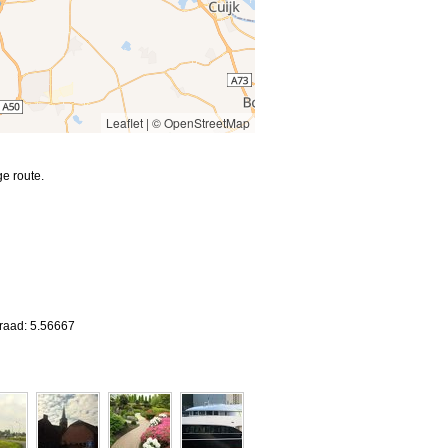
Leaflet
|
© OpenStreetMap
e route.
graad: 5.56667