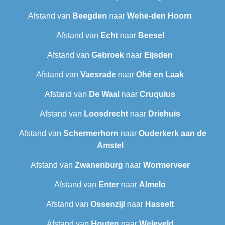
Afstand van
Beegden
naar
Wehe-den Hoorn
Afstand van
Echt
naar
Beesel
Afstand van
Gebroek
naar
Eijsden
Afstand van
Vaesrade
naar
Ohé en Laak
Afstand van
De Waal
naar
Cruquius
Afstand van
Loosdrecht
naar
Driehuis
Afstand van
Schermerhorn
naar
Ouderkerk aan de
Amstel
Afstand van
Zwanenburg
naar
Wormerveer
Afstand van
Enter
naar
Almelo
Afstand van
Ossenzijl
naar
Hasselt
Afstand van
Houten
naar
Weleveld