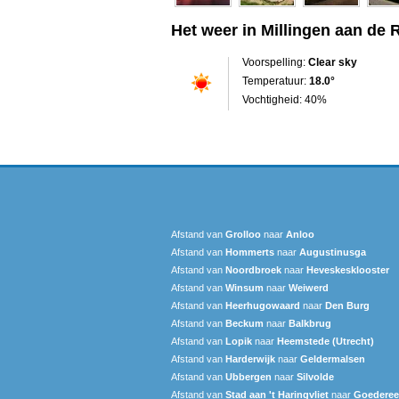
Het weer in Millingen aan de R
Voorspelling:
Clear sky
Temperatuur:
18.0°
Vochtigheid: 40%
Afstand van
Grolloo
naar
Anloo
Afstand van
Hommerts
naar
Augustinusga
Afstand van
Noordbroek
naar
Heveskesklooster‎
Afstand van
Winsum
naar
Weiwerd
Afstand van
Heerhugowaard
naar
Den Burg
Afstand van
Beckum
naar
Balkbrug
Afstand van
Lopik
naar
Heemstede (Utrecht)
Afstand van
Harderwijk
naar
Geldermalsen
Afstand van
Ubbergen
naar
Silvolde
Afstand van
Stad aan 't Haringvliet
naar
Goedere