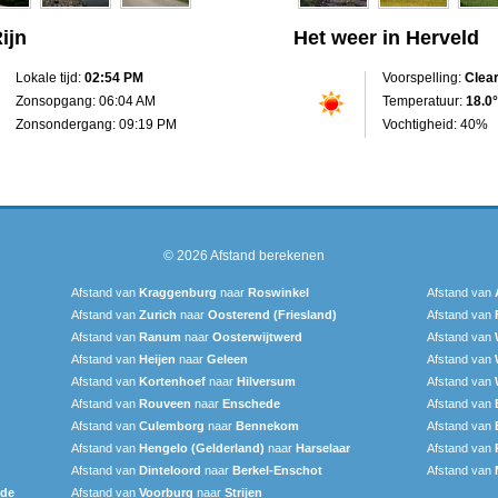
ijn
Het weer in Herveld
Lokale tijd:
02:54 PM
Voorspelling:
Clea
Zonsopgang: 06:04 AM
Temperatuur:
18.0°
Zonsondergang: 09:19 PM
Vochtigheid: 40%
© 2026
Afstand berekenen
Afstand van
Kraggenburg
naar
Roswinkel
Afstand van
Afstand van
Zurich
naar
Oosterend (Friesland)
Afstand van
Afstand van
Ranum
naar
Oosterwijtwerd
Afstand van
Afstand van
Heijen
naar
Geleen
Afstand van
Afstand van
Kortenhoef
naar
Hilversum
Afstand van
Afstand van
Rouveen
naar
Enschede
Afstand van
Afstand van
Culemborg
naar
Bennekom
Afstand van
Afstand van
Hengelo (Gelderland)
naar
Harselaar
Afstand van
Afstand van
Dinteloord
naar
Berkel-Enschot
Afstand van
ede
Afstand van
Voorburg
naar
Strijen