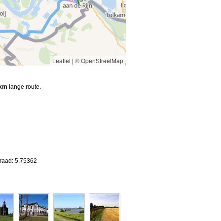
Leaflet
|
© OpenStreetMap
 km
lange route.
graad: 5.75362