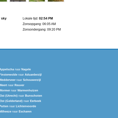
r sky
Lokale tijd:
02:54 PM
Zonsopgang: 06:05 AM
Zonsondergang: 09:20 PM
Appelscha
naar
Nagele
Finsterwolde
naar
Aduarderzijl
Wedderveer
naar
Schouwerzijl
Weert
naar
Reuver
Wormer
naar
Warmenhuizen
Elst (Utrecht)
naar
Bunschoten
Elst (Gelderland)
naar
Eerbeek
Putten
naar
Lichtenvoorde
Milheeze
naar
Escharen