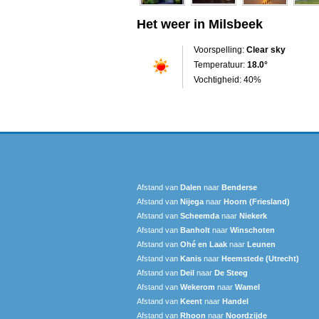
Het weer in Milsbeek
Voorspelling:
Clear sky
Temperatuur:
18.0°
Vochtigheid: 40%
Afstand van
Dalen
naar
Benderse
Afstand van
Nijega
naar
Hoorn (Friesland)
Afstand van
Scheemda
naar
Niekerk
Afstand van
Banholt
naar
Winschoten
Afstand van
Ohé en Laak
naar
Leunen
Afstand van
Kanis
naar
Heemstede (Utrecht)
Afstand van
Deil
naar
De Steeg
Afstand van
Wekerom
naar
Wamel
Afstand van
Keent
naar
Handel
Afstand van
Rhoon
naar
Noordzijde