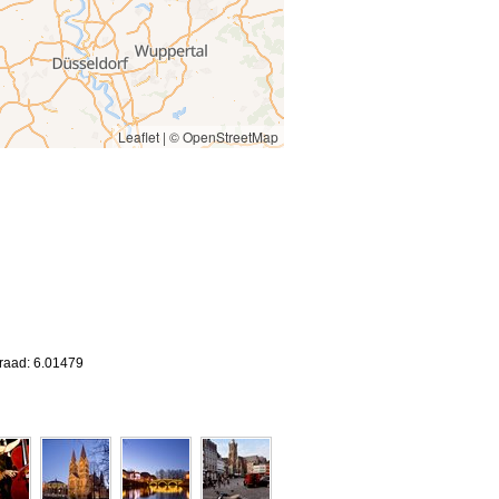
Leaflet
|
© OpenStreetMap
graad: 6.01479