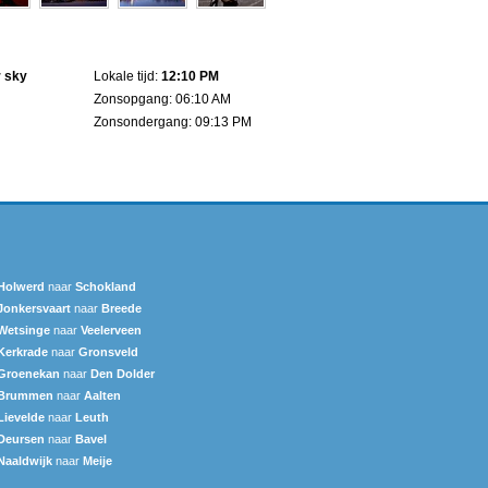
r sky
Lokale tijd:
12:10 PM
Zonsopgang: 06:10 AM
Zonsondergang: 09:13 PM
Holwerd
naar
Schokland
Jonkersvaart
naar
Breede
Wetsinge
naar
Veelerveen
Kerkrade
naar
Gronsveld
Groenekan
naar
Den Dolder
Brummen
naar
Aalten
Lievelde
naar
Leuth
Deursen
naar
Bavel
Naaldwijk
naar
Meije