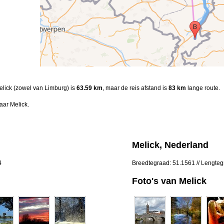
Melick (zowel van Limburg) is
63.59 km
, maar de reis afstand is
83 km
lange route.
aar Melick.
Melick, Nederland
4
Breedtegraad: 51.1561 // Lengte
Foto's van Melick