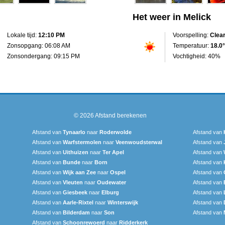
Het weer in Melick
Lokale tijd:
12:10 PM
Voorspelling:
Clea
Zonsopgang: 06:08 AM
Temperatuur:
18.0°
Zonsondergang: 09:15 PM
Vochtigheid: 40%
© 2026
Afstand berekenen
Afstand van
Tynaarlo
naar
Roderwolde
Afstand van
Afstand van
Warfstermolen
naar
Veenwoudsterwal
Afstand van
Afstand van
Uithuizen
naar
Ter Apel
Afstand van
Afstand van
Bunde
naar
Born
Afstand van
Afstand van
Wijk aan Zee
naar
Ospel
Afstand van
Afstand van
Vleuten
naar
Oudewater
Afstand van
Afstand van
Giesbeek
naar
Elburg
Afstand van
Afstand van
Aarle-Rixtel
naar
Winterswijk
Afstand van
Afstand van
Bilderdam
naar
Son
Afstand van
Afstand van
Schoonrewoerd
naar
Ridderkerk