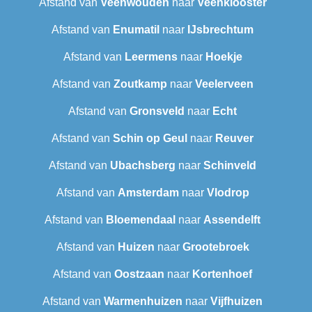
Afstand van
Veenwouden
naar
Veenklooster
Afstand van
Enumatil
naar
IJsbrechtum
Afstand van
Leermens
naar
Hoekje
Afstand van
Zoutkamp
naar
Veelerveen
Afstand van
Gronsveld
naar
Echt
Afstand van
Schin op Geul
naar
Reuver
Afstand van
Ubachsberg
naar
Schinveld
Afstand van
Amsterdam
naar
Vlodrop
Afstand van
Bloemendaal
naar
Assendelft
Afstand van
Huizen
naar
Grootebroek
Afstand van
Oostzaan
naar
Kortenhoef
Afstand van
Warmenhuizen
naar
Vijfhuizen