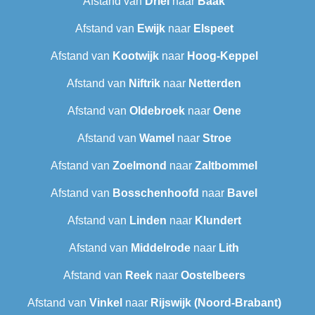
Afstand van
Driel
naar
Baak
Afstand van
Ewijk
naar
Elspeet
Afstand van
Kootwijk
naar
Hoog-Keppel
Afstand van
Niftrik
naar
Netterden
Afstand van
Oldebroek
naar
Oene
Afstand van
Wamel
naar
Stroe
Afstand van
Zoelmond
naar
Zaltbommel
Afstand van
Bosschenhoofd
naar
Bavel
Afstand van
Linden
naar
Klundert
Afstand van
Middelrode
naar
Lith
Afstand van
Reek
naar
Oostelbeers
Afstand van
Vinkel
naar
Rijswijk (Noord-Brabant)