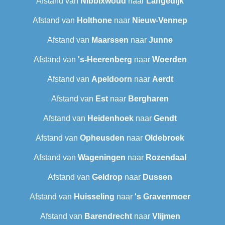
Afstand van
Nibbixwoud
naar
Langedijk
Afstand van
Holthone
naar
Nieuw-Vennep
Afstand van
Maarssen
naar
Junne
Afstand van
's-Heerenberg
naar
Woerden
Afstand van
Apeldoorn
naar
Aerdt
Afstand van
Est
naar
Bergharen
Afstand van
Heidenhoek
naar
Gendt
Afstand van
Opheusden
naar
Oldebroek
Afstand van
Wageningen
naar
Rozendaal
Afstand van
Geldrop
naar
Dussen
Afstand van
Huisseling
naar
's Gravenmoer
Afstand van
Barendrecht
naar
Vlijmen