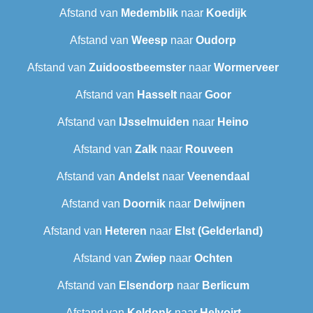
Afstand van
Medemblik
naar
Koedijk
Afstand van
Weesp
naar
Oudorp
Afstand van
Zuidoostbeemster
naar
Wormerveer
Afstand van
Hasselt
naar
Goor
Afstand van
IJsselmuiden
naar
Heino
Afstand van
Zalk
naar
Rouveen
Afstand van
Andelst
naar
Veenendaal
Afstand van
Doornik
naar
Delwijnen
Afstand van
Heteren
naar
Elst (Gelderland)
Afstand van
Zwiep
naar
Ochten
Afstand van
Elsendorp
naar
Berlicum
Afstand van
Keldonk
naar
Helvoirt