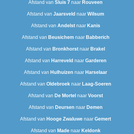
Afstand van
Sluis 7
naar
Rouveen
Afstand van
Jaarsveld
naar
Wilsum
Afstand van
Andelst
naar
Kanis
Afstand van
Beusichem
naar
Babberich
Afstand van
Bronkhorst
naar
Brakel
Afstand van
Harreveld
naar
Garderen
Afstand van
Hulhuizen
naar
Harselaar
Afstand van
Oldebroek
naar
Laag-Soeren
Afstand van
De Mortel
naar
Voorst
Afstand van
Deursen
naar
Demen
Afstand van
Hooge Zwaluwe
naar
Gemert
Afstand van
Made
naar
Keldonk