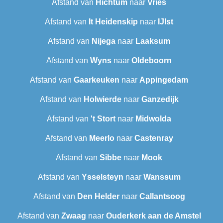
Afstand van
Hichtum
naar
Vries
Afstand van
It Heidenskip
naar
IJlst
Afstand van
Nijega
naar
Laaksum
Afstand van
Wyns
naar
Oldeboorn
Afstand van
Gaarkeuken
naar
Appingedam
Afstand van
Holwierde
naar
Ganzedijk
Afstand van
't Stort
naar
Midwolda
Afstand van
Meerlo
naar
Castenray
Afstand van
Sibbe
naar
Mook
Afstand van
Ysselsteyn
naar
Wanssum
Afstand van
Den Helder
naar
Callantsoog
Afstand van
Zwaag
naar
Ouderkerk aan de Amstel