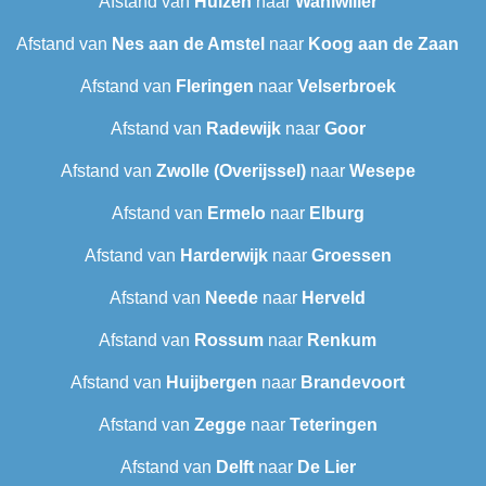
Afstand van
Huizen
naar
Wahlwiller
Afstand van
Nes aan de Amstel
naar
Koog aan de Zaan
Afstand van
Fleringen
naar
Velserbroek
Afstand van
Radewijk
naar
Goor
Afstand van
Zwolle (Overijssel)
naar
Wesepe
Afstand van
Ermelo
naar
Elburg
Afstand van
Harderwijk
naar
Groessen
Afstand van
Neede
naar
Herveld
Afstand van
Rossum
naar
Renkum
Afstand van
Huijbergen
naar
Brandevoort
Afstand van
Zegge
naar
Teteringen
Afstand van
Delft
naar
De Lier