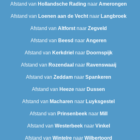
Afstand van
Hollandsche Rading
naar
Amerongen
Afstand van
Loenen aan de Vecht
naar
Langbroek
Afstand van
Altforst
naar
Zegveld
Afstand van
Beesd
naar
Angeren
Afstand van
Kerkdriel
naar
Doornspijk
Afstand van
Rozendaal
naar
Ravenswaaij
Afstand van
Zeddam
naar
Spankeren
Afstand van
Heeze
naar
Dussen
Afstand van
Macharen
naar
Luyksgestel
Afstand van
Prinsenbeek
naar
Mill
Afstand van
Westerbeek
naar
Vinkel
Afstand van
Wintelre
naar
Wilbertoord