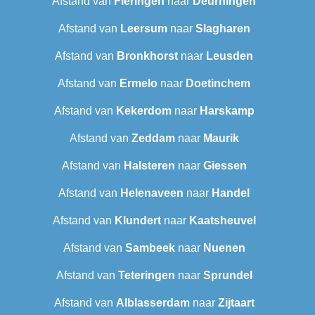
Afstand van
Fleringen
naar
Deurningen
Afstand van
Leersum
naar
Slagharen
Afstand van
Bronkhorst
naar
Leusden
Afstand van
Ermelo
naar
Doetinchem
Afstand van
Kekerdom
naar
Harskamp
Afstand van
Zeddam
naar
Maurik
Afstand van
Halsteren
naar
Giessen
Afstand van
Helenaveen
naar
Handel
Afstand van
Klundert
naar
Kaatsheuvel
Afstand van
Sambeek
naar
Nuenen
Afstand van
Teteringen
naar
Sprundel
Afstand van
Alblasserdam
naar
Zijtaart