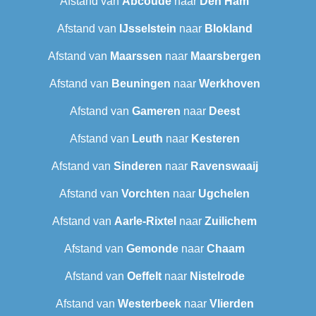
Afstand van
Abcoude
naar
Den Ham
Afstand van
IJsselstein
naar
Blokland
Afstand van
Maarssen
naar
Maarsbergen
Afstand van
Beuningen
naar
Werkhoven
Afstand van
Gameren
naar
Deest
Afstand van
Leuth
naar
Kesteren
Afstand van
Sinderen
naar
Ravenswaaij
Afstand van
Vorchten
naar
Ugchelen
Afstand van
Aarle-Rixtel
naar
Zuilichem
Afstand van
Gemonde
naar
Chaam
Afstand van
Oeffelt
naar
Nistelrode
Afstand van
Westerbeek
naar
Vlierden