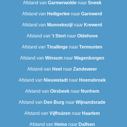
Afstand van
Garmerwolde
naar
Sneek‎
Afstand van
Heiligerlee
naar
Garnwerd
Afstand van
Munnekezijl
naar
Krewerd
Afstand van
't Stort
naar
Oldehove
Afstand van
Tinallinge
naar
Termunten
Afstand van
Winsum
naar
Wagenborgen
Afstand van
Heel
naar
Zandeweer
Afstand van
Nieuwstadt
naar
Hoensbroek
Afstand van
Oirsbeek
naar
Nunhem
Afstand van
Den Burg
naar
Wijnandsrade
Afstand van
Vijfhuizen
naar
Haarlem
Afstand van
Heino
naar
Dalfsen