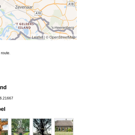
Leaflet
|
© OpenStreetMap
route.
and
 6.21667
el