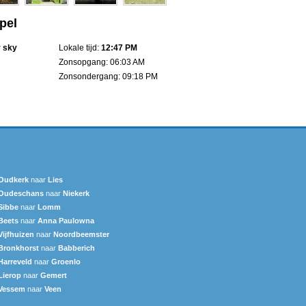
pel
r sky
Lokale tijd:
12:47 PM
Zonsopgang: 06:03 AM
Zonsondergang: 09:18 PM
Oudkerk
naar
Lies
Oudeschans
naar
Niekerk
Sibbe
naar
Lomm
Beets
naar
Anna Paulowna
Vijfhuizen
naar
Noordbeemster
Bronkhorst
naar
Babberich
Harreveld
naar
Groenlo
Lierop
naar
Gemert
Vessem
naar
Veen