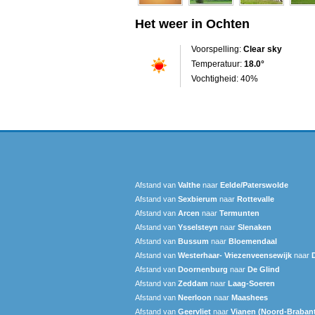
Het weer in Ochten
Voorspelling:
Clear sky
Temperatuur:
18.0°
Vochtigheid: 40%
Afstand van
Valthe
naar
Eelde/Paterswolde
Afstand van
Sexbierum‎
naar
Rottevalle
Afstand van
Arcen
naar
Termunten
Afstand van
Ysselsteyn
naar
Slenaken
Afstand van
Bussum
naar
Bloemendaal
Afstand van
Westerhaar- Vriezenveensewijk
naar
Afstand van
Doornenburg
naar
De Glind
Afstand van
Zeddam
naar
Laag-Soeren
Afstand van
Neerloon
naar
Maashees
Afstand van
Geervliet
naar
Vianen (Noord-Braban