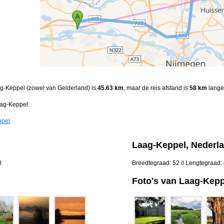
aag-Keppel (zowel van Gelderland) is
45.63 km
, maar de reis afstand is
58 km
lange 
aag-Keppel.
ppel
Laag-Keppel, Nederl
8
Breedtegraad: 52 // Lengtegraad:
Foto's van Laag-Kepp