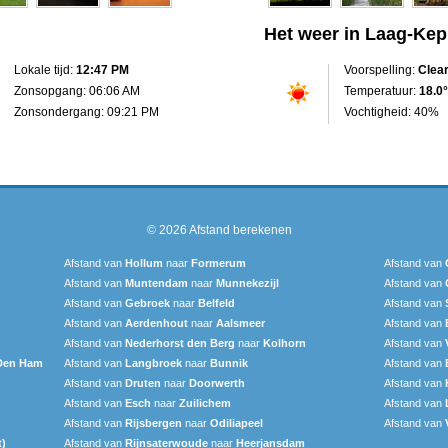
Het weer in Laag-Kep
Lokale tijd:
12:47 PM
Voorspelling:
Clea
Zonsopgang: 06:06 AM
Temperatuur:
18.0°
Zonsondergang: 09:21 PM
Vochtigheid: 40%
© 2026
Afstand berekenen
Afstand van
Hollum
naar
Formerum
Afstand van
Afstand van
Muntendam
naar
Munnekezijl
Afstand van
Afstand van
Gebroek
naar
Belfeld
Afstand van
Afstand van
Aerdenhout
naar
Aalsmeer
Afstand van
Afstand van
Nederhorst den Berg
naar
Kolhorn
Afstand van
Den Ham
Afstand van
Langbroek
naar
Bunnik
Afstand van
Afstand van
Druten
naar
Doorwerth
Afstand van
Afstand van
Esch
naar
Zuilichem
Afstand van
Afstand van
Rijsbergen
naar
Odiliapeel
Afstand van
t)
Afstand van
Rijnsaterwoude
naar
Heerjansdam