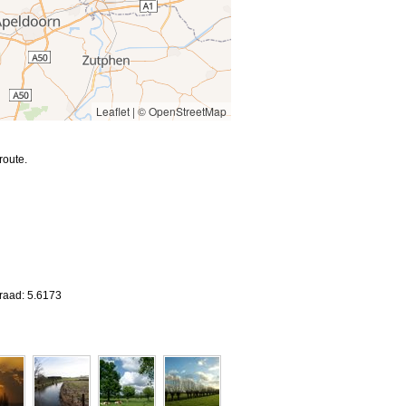
Leaflet
|
© OpenStreetMap
route.
raad: 5.6173