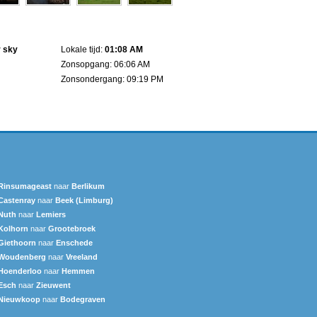
r sky
Lokale tijd:
01:08 AM
Zonsopgang: 06:06 AM
Zonsondergang: 09:19 PM
Rinsumageast
naar
Berlikum
Castenray
naar
Beek (Limburg)
Nuth
naar
Lemiers
Kolhorn
naar
Grootebroek
Giethoorn
naar
Enschede
Woudenberg
naar
Vreeland
Hoenderloo
naar
Hemmen
Esch
naar
Zieuwent
Nieuwkoop
naar
Bodegraven