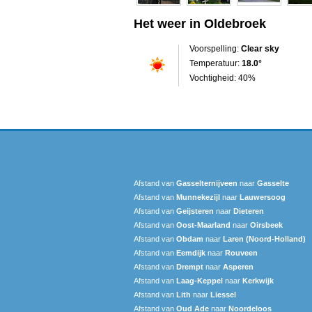
Het weer in Oldebroek
Voorspelling:
Clear sky
Temperatuur:
18.0°
Vochtigheid: 40%
Afstand van
Gasselternijveen
naar
Gasselte
Afstand van
Munnekezijl
naar
Lauwersoog
Afstand van
Geijsteren
naar
Dieteren
Afstand van
Oost-Maarland
naar
Oirsbeek
Afstand van
Obdam
naar
Laren (Noord-Holland)
Afstand van
Eemdijk
naar
Rouveen
Afstand van
Drempt
naar
Asperen
Afstand van
Laag-Keppel
naar
Kerkwijk
Afstand van
Lith
naar
Liessel
Afstand van
Oud Ade
naar
Noordeloos