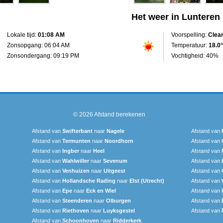
Het weer in Lunteren
Lokale tijd:
01:08 AM
Voorspelling:
Clea
Zonsopgang: 06:04 AM
Temperatuur:
18.0°
Zonsondergang: 09:19 PM
Vochtigheid: 40%
© 2026
Afstand berekenen
Afstand van
Swifterbant
naar
Nagele
Afstand van
Afstand van
Termunten
naar
Noordhorn
Afstand van
Afstand van
Ingber
naar
Heel
Afstand van
Afstand van
Wahlwiller
naar
Sevenum
Afstand van
Afstand van
Venhuizen
naar
Uitgeest
Afstand van
Afstand van
Hollandsche Rading
naar
Elst (Utrecht)
Afstand van
Afstand van
Epe
naar
Eck en Wiel
Afstand van
Afstand van
Steenderen
naar
Olburgen
Afstand van
Afstand van
Riethoven
naar
Luyksgestel
Afstand van
Afstand van
Schoonhoven
naar
Ridderkerk