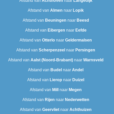
Afstand van
Achthoven
naar
Langedijk
Afstand van
Almen
naar
Lopik
Afstand van
Beuningen
naar
Beesd
Afstand van
Eibergen
naar
Eefde
Afstand van
Otterlo
naar
Geldermalsen
Afstand van
Scherpenzeel
naar
Persingen
Afstand van
Aalst (Noord-Brabant)
naar
Warnsveld
Afstand van
Budel
naar
Andel
Afstand van
Lierop
naar
Duizel
Afstand van
Mill
naar
Megen
Afstand van
Rijen
naar
Nederwetten
Afstand van
Geervliet
naar
Achthuizen